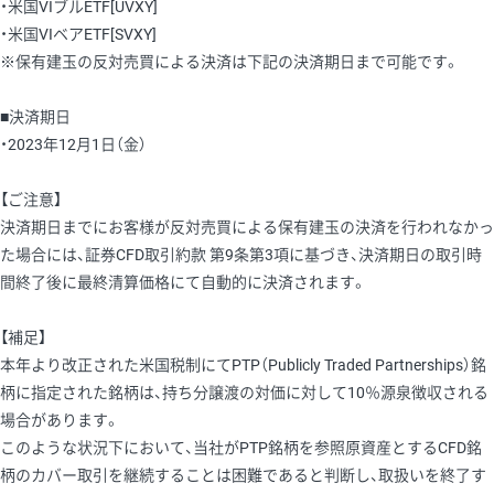
・米国VIブルETF[UVXY]
・米国VIベアETF[SVXY]
※保有建玉の反対売買による決済は下記の決済期日まで可能です。
■決済期日
・2023年12月1日（金）
【ご注意】
決済期日までにお客様が反対売買による保有建玉の決済を行われなかっ
た場合には、証券CFD取引約款 第9条第3項に基づき、決済期日の取引時
間終了後に最終清算価格にて自動的に決済されます。
【補足】
本年より改正された米国税制にてPTP（Publicly Traded Partnerships）銘
柄に指定された銘柄は、持ち分譲渡の対価に対して10％源泉徴収される
場合があります。
このような状況下において、当社がPTP銘柄を参照原資産とするCFD銘
柄のカバー取引を継続することは困難であると判断し、取扱いを終了す