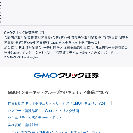
その他のご案内
個人情報保護方針
最良執行方針
サイトのご利用について
ディスクレイマー
信託保全
リスク説明
会社案内
GMOクリック証券株式会社
金融商品取引業者 関東財務局長（金商）第77号 商品先物取引業者 銀行代理業者 関東財
務局長（銀代）第330号 所属銀行：GMOあおぞらネット銀行株式会社
加入協会：日本証券業協会、一般社団法人 金融先物取引業協会、日本商品先物取引協会
当社はGMOインターネットグループ（東証プライム上場9449）のメンバーです。
© GMO CLICK Securities, Inc.
GMOインターネットグループのセキュリティ事業について
世界初総合ネットセキュリティサービス「GMOセキュリティ24」
パスワード漏洩診断
Webサイトリスク診断
セキュリティ相談AIチャットボット
実在証明・盗聴対策
サイバー攻撃対策（GMOサイバーセキュリティ byイエラエ）