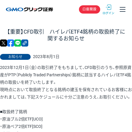
GMOクリック
口座開設
【重要】CFD取引 ハイレバETF4銘柄の取扱終了に
関するお知らせ
X
facebook
LINE
リンクをコピー
2023年8月1日
お知らせ
2023年12月1日（金）の取引終了をもちまして、CFD取引のうち、参照原資
産がPTP（Publicly Traded Partnerships）銘柄に該当するハイレバETF4銘
柄の取扱いを終了いたします。
現時点において取扱終了となる銘柄の建玉を保有されているお客様にお
かれましては、下記スケジュールに十分ご注意のうえ、お取引ください。
■取扱終了銘柄
・原油ブル2倍ETF[UCO]
・原油ベア2倍ETF[SCO]