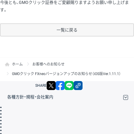
今後とも、GMOクリック証券をご愛顧賜りますようお願い申し上げま
す。
一覧に戻る
ホーム
お客様へのお知らせ
GMOクリック FXneoバージョンアップのお知らせ（iOS版Ver.1.11.1）
X
facebook
LINE
リンクをコピー
SHARE
各種方針・規程・会社案内
取引規程・約款
サイトマップ
その他のご案内
個人情報保護方針
最良執行方針
サイトのご利用について
ディスクレイマー
信託保全
リスク説明