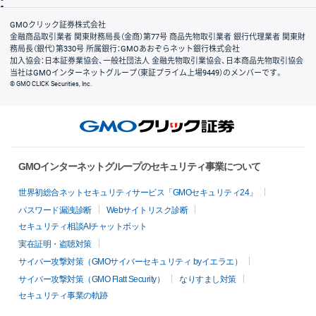
会社案内
GMOクリック証券株式会社
金融商品取引業者 関東財務局長（金商）第77号 商品先物取引業者 銀行代理業者 関東財
務局長（銀代）第330号 所属銀行：GMOあおぞらネット銀行株式会社
加入協会：日本証券業協会、一般社団法人 金融先物取引業協会、日本商品先物取引協会
当社はGMOインターネットグループ（東証プライム上場9449）のメンバーです。
© GMO CLICK Securities, Inc.
GMOインターネットグループのセキュリティ事業について
世界初総合ネットセキュリティサービス「GMOセキュリティ24」
パスワード漏洩診断
Webサイトリスク診断
セキュリティ相談AIチャットボット
実在証明・盗聴対策
サイバー攻撃対策（GMOサイバーセキュリティ byイエラエ）
サイバー攻撃対策（GMO Flatt Security）
なりすまし対策
セキュリティ事業の軌跡