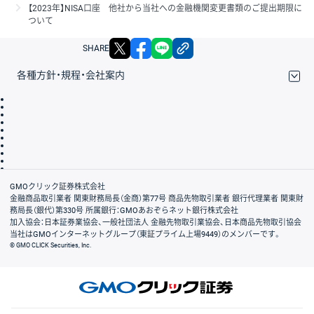
【2023年】NISA口座 他社から当社への金融機関変更書類のご提出期限に
ついて
X
facebook
LINE
リンクをコピー
SHARE
各種方針・規程・会社案内
取引規程・約款
サイトマップ
その他のご案内
個人情報保護方針
最良執行方針
サイトのご利用について
ディスクレイマー
信託保全
リスク説明
会社案内
GMOクリック証券株式会社
金融商品取引業者 関東財務局長（金商）第77号 商品先物取引業者 銀行代理業者 関東財
務局長（銀代）第330号 所属銀行：GMOあおぞらネット銀行株式会社
加入協会：日本証券業協会、一般社団法人 金融先物取引業協会、日本商品先物取引協会
当社はGMOインターネットグループ（東証プライム上場9449）のメンバーです。
© GMO CLICK Securities, Inc.