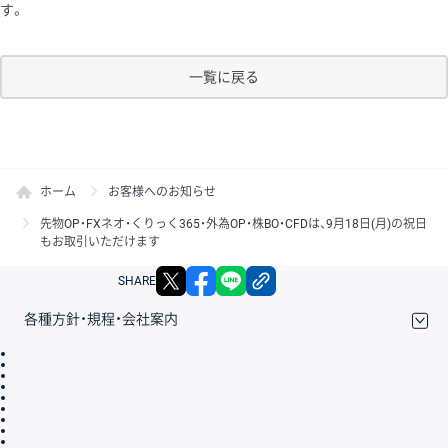
す。
一覧に戻る
ホーム
お客様へのお知らせ
先物OP・FXネオ・くりっく365・外為OP・株BO・CFDは、9月18日(月)の祝日
もお取引いただけます
X
facebook
LINE
リンクをコピー
SHARE
各種方針・規程・会社案内
取引規程・約款
サイトマップ
その他のご案内
個人情報保護方針
最良執行方針
サイトのご利用について
ディスクレイマー
信託保全
リスク説明