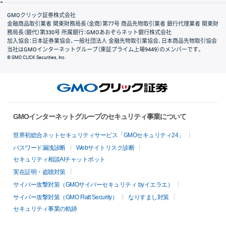
会社案内
GMOクリック証券株式会社
金融商品取引業者 関東財務局長（金商）第77号 商品先物取引業者 銀行代理業者 関東財
務局長（銀代）第330号 所属銀行：GMOあおぞらネット銀行株式会社
加入協会：日本証券業協会、一般社団法人 金融先物取引業協会、日本商品先物取引協会
当社はGMOインターネットグループ（東証プライム上場9449）のメンバーです。
© GMO CLICK Securities, Inc.
GMOインターネットグループのセキュリティ事業について
世界初総合ネットセキュリティサービス「GMOセキュリティ24」
パスワード漏洩診断
Webサイトリスク診断
セキュリティ相談AIチャットボット
実在証明・盗聴対策
サイバー攻撃対策（GMOサイバーセキュリティ byイエラエ）
サイバー攻撃対策（GMO Flatt Security）
なりすまし対策
セキュリティ事業の軌跡