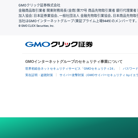
GMOクリック証券株式会社
金融商品取引業者 関東財務局長（金商）第77号 商品先物取引業者 銀行代理業者 
加入協会：日本証券業協会、一般社団法人 金融先物取引業協会、日本商品先物取
当社はGMOインターネットグループ（東証プライム上場9449）のメンバーです。
© GMO CLICK Securities, Inc.
GMOインターネットグループのセキュリティ事業について
世界初総合ネットセキュリティサービス「GMOセキュリティ24」
パスワー
実在証明・盗聴対策
サイバー攻撃対策（GMOサイバーセキュリティ byイエ