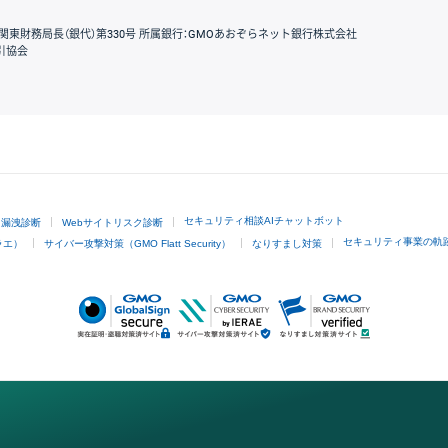
関東財務局長（銀代）第330号 所属銀行：GMOあおぞらネット銀行株式会社
引協会
GMOクリック証券
セキュリティ相談AIチャットボット
ド漏洩診断
Webサイトリスク診断
セキュリティ事業の軌
ラエ）
サイバー攻撃対策（GMO Flatt Security）
なりすまし対策