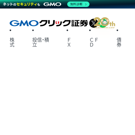
無料診断
X
LINE
株
投信・積
Ｆ
ＣＦ
債
式
立
Ｘ
Ｄ
券