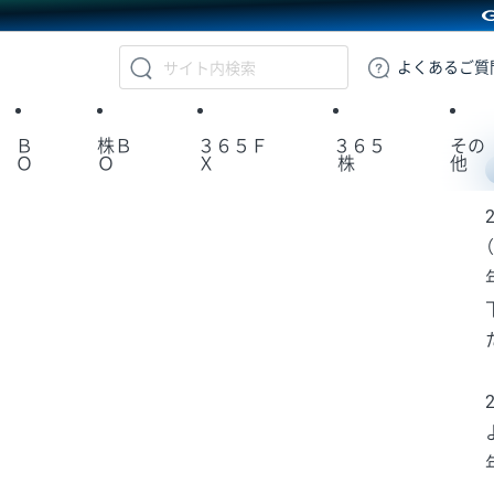
GMOクリック証券
よくある
ご質
Ｂ
株Ｂ
３６５Ｆ
３６５
その
Ｏ
Ｏ
Ｘ
株
他