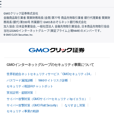
信託保全
リスク説明
会社案内
GMOクリック証券株式会社
金融商品取引業者 関東財務局長（金商）第77号 商品先物取引業者 銀行代理業者 関東財
務局長（銀代）第330号 所属銀行：GMOあおぞらネット銀行株式会社
加入協会：日本証券業協会、一般社団法人 金融先物取引業協会、日本商品先物取引協会
当社はGMOインターネットグループ（東証プライム上場9449）のメンバーです。
© GMO CLICK Securities, Inc.
GMOインターネットグループのセキュリティ事業について
世界初総合ネットセキュリティサービス「GMOセキュリティ24」
パスワード漏洩診断
Webサイトリスク診断
セキュリティ相談AIチャットボット
実在証明・盗聴対策
サイバー攻撃対策（GMOサイバーセキュリティ byイエラエ）
サイバー攻撃対策（GMO Flatt Security）
なりすまし対策
セキュリティ事業の軌跡