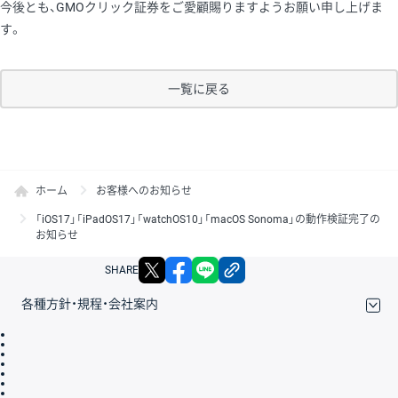
今後とも、GMOクリック証券をご愛顧賜りますようお願い申し上げま
す。
一覧に戻る
ホーム
お客様へのお知らせ
「iOS17」「iPadOS17」「watchOS10」「macOS Sonoma」の動作検証完了の
お知らせ
X
facebook
LINE
リンクをコピー
SHARE
各種方針・規程・会社案内
取引規程・約款
サイトマップ
その他のご案内
個人情報保護方針
最良執行方針
サイトのご利用について
ディスクレイマー