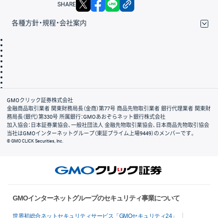
X
facebook
LINE
リンクをコピー
SHARE
各種方針・規程・会社案内
取引規程・約款
サイトマップ
その他のご案内
個人情報保護方針
最良執行方針
サイトのご利用について
ディスクレイマー
信託保全
リスク説明
会社案内
GMOクリック証券株式会社
金融商品取引業者 関東財務局長（金商）第77号 商品先物取引業者 銀行代理業者 関東財
務局長（銀代）第330号 所属銀行：GMOあおぞらネット銀行株式会社
加入協会：日本証券業協会、一般社団法人 金融先物取引業協会、日本商品先物取引協会
当社はGMOインターネットグループ（東証プライム上場9449）のメンバーです。
© GMO CLICK Securities, Inc.
GMOインターネットグループのセキュリティ事業について
世界初総合ネットセキュリティサービス「GMOセキュリティ24」