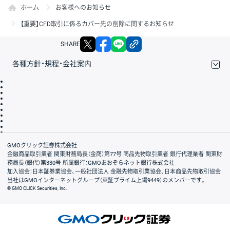
ホーム
お客様へのお知らせ
【重要】CFD取引に係るカバー先の削除に関するお知らせ
X
facebook
LINE
リンクをコピー
SHARE
各種方針・規程・会社案内
取引規程・約款
サイトマップ
その他のご案内
個人情報保護方針
最良執行方針
サイトのご利用について
ディスクレイマー
信託保全
リスク説明
会社案内
GMOクリック証券株式会社
金融商品取引業者 関東財務局長（金商）第77号 商品先物取引業者 銀行代理業者 関東財
務局長（銀代）第330号 所属銀行：GMOあおぞらネット銀行株式会社
加入協会：日本証券業協会、一般社団法人 金融先物取引業協会、日本商品先物取引協会
当社はGMOインターネットグループ（東証プライム上場9449）のメンバーです。
© GMO CLICK Securities, Inc.