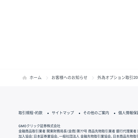
ホーム
お客様へのお知らせ
外為オプション取引20
取引規程・約款
サイトマップ
その他のご案内
個人情報保
GMOクリック証券株式会社
金融商品取引業者 関東財務局長（金商）第77号 商品先物取引業者 銀行代理業者 
加入協会：日本証券業協会、一般社団法人 金融先物取引業協会、日本商品先物取