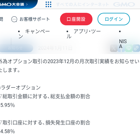
問
お客様
サポート
口座開設
ログイン
キャンペー
アプリ・ツー
ン
ル
NIS
A
2024年1月11日
X
fa
お知らせ
外為オプション取引の2023年12月の月次取引実績をお知らせい
たします。
■ラダーオプション
▽総取引金額に対する、総支払金額の割合
95.95％
▽取引口座に対する、損失発生口座の割合
74.58％