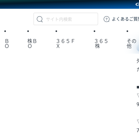
GMOクリック証券
よくある
ご質
Ｂ
株Ｂ
３６５Ｆ
３６５
その
Ｏ
Ｏ
Ｘ
株
他