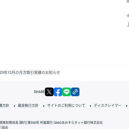
h
23年12月の月次取引実績のお知らせ
X
facebook
LINE
リンクをコピー
SHARE
護方針
最良執行方針
サイトのご利用について
ディスクレイマー
関東財務局長（銀代）第330号 所属銀行：GMOあおぞらネット銀行株式会社
引協会