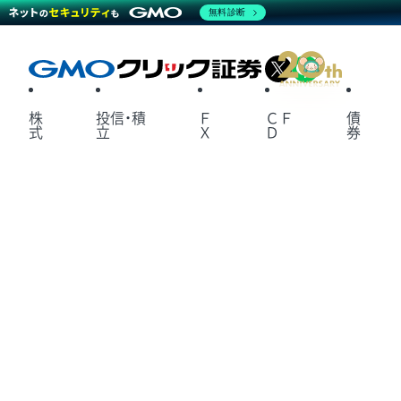
無料診断
X
LINE
株
投信・積
Ｆ
ＣＦ
債
式
立
Ｘ
Ｄ
券