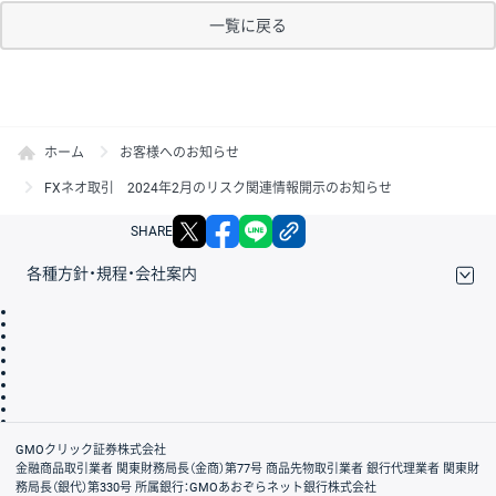
一覧に戻る
ホーム
お客様へのお知らせ
FXネオ取引 2024年2月のリスク関連情報開示のお知らせ
X
facebook
LINE
リンクをコピー
SHARE
各種方針・規程・会社案内
取引規程・約款
サイトマップ
その他のご案内
個人情報保護方針
最良執行方針
サイトのご利用について
ディスクレイマー
信託保全
リスク説明
会社案内
GMOクリック証券株式会社
金融商品取引業者 関東財務局長（金商）第77号 商品先物取引業者 銀行代理業者 関東財
務局長（銀代）第330号 所属銀行：GMOあおぞらネット銀行株式会社