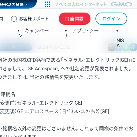
問
お客様
サポート
口座開設
ログイン
キャンペー
アプリ・ツー
ン
ル
NIS
A
2024年3月27日
X
fa
お知らせ
当社の米国株CFD銘柄である「ゼネラル・エレクトリック[GE]」に
つきまして、「GE Aerospace」への社名変更が発表されました。
つきましては、当社の銘柄名を変更いたします。
■銘柄名
（変更前）ゼネラル・エレクトリック[GE]
（変更後）GE エアロスペース（旧ｾﾞﾈﾗﾙ・ｴﾚｸﾄﾘｯｸ）[GE]
※銘柄名以外の変更はございません。これまで同様の条件でお