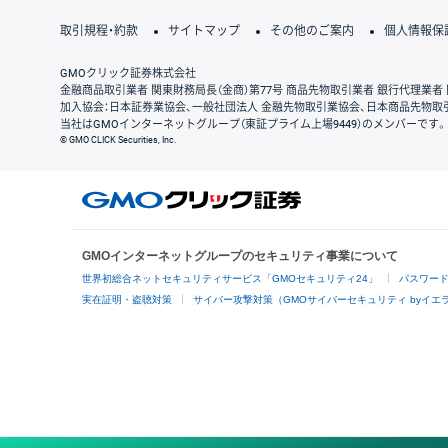
取引規程・約款
サイトマップ
その他のご案内
個人情報保
GMOクリック証券株式会社
金融商品取引業者 関東財務局長（金商）第77号 商品先物取引業者 銀行代理業者 
加入協会：日本証券業協会、一般社団法人 金融先物取引業協会、日本商品先物取
当社はGMOインターネットグループ（東証プライム上場9449）のメンバーです。
© GMO CLICK Securities, Inc.
GMOインターネットグループのセキュリティ事業について
世界初総合ネットセキュリティサービス「GMOセキュリティ24」
パスワー
実在証明・盗聴対策
サイバー攻撃対策（GMOサイバーセキュリティ byイエ