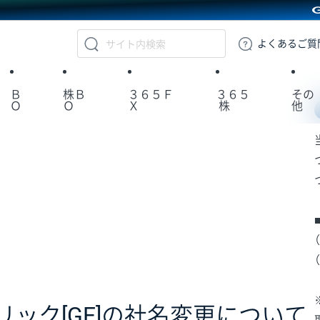
GMOクリック証券
よくある
ご質
Ｂ
株Ｂ
３６５Ｆ
３６５
その
Ｏ
Ｏ
Ｘ
株
他
リック[GE]の社名変更について