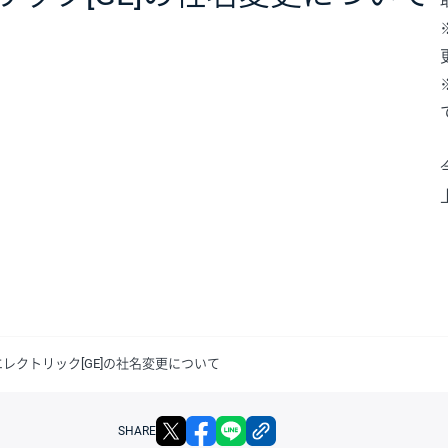
エレクトリック[GE]の社名変更について
X
facebook
LINE
リンクをコピー
SHARE