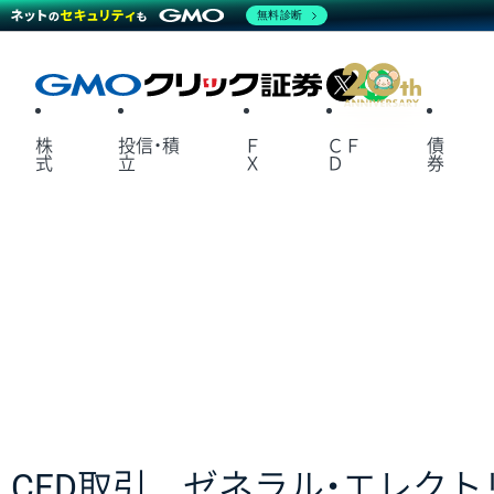
無料診断
X
LINE
株
投信・積
Ｆ
ＣＦ
債
式
立
Ｘ
Ｄ
券
CFD取引 ゼネラル・エレクト