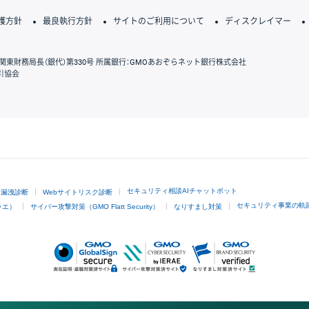
護方針
最良執行方針
サイトのご利用について
ディスクレイマー
関東財務局長（銀代）第330号 所属銀行：GMOあおぞらネット銀行株式会社
引協会
GMOクリック証券
セキュリティ相談AIチャットボット
ド漏洩診断
Webサイトリスク診断
セキュリティ事業の軌
ラエ）
サイバー攻撃対策（GMO Flatt Security）
なりすまし対策