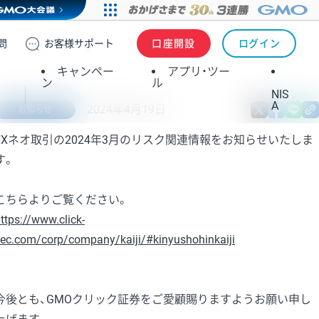
問
お客様
サポート
口座開設
ログイン
キャンペー
アプリ・ツー
ン
ル
NIS
A
2024年4月19日
X
fa
お知らせ
FXネオ取引の2024年3月のリスク関連情報をお知らせいたしま
す。
こちらよりご覧ください。
ttps://www.click-
ec.com/corp/company/kaiji/#kinyushohinkaiji
今後とも、GMOクリック証券をご愛顧賜りますようお願い申し