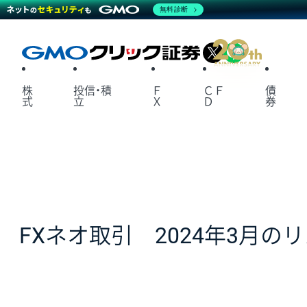
無料診断
X
LINE
株
投信・積
Ｆ
ＣＦ
債
式
立
Ｘ
Ｄ
券
FXネオ取引 2024年3月