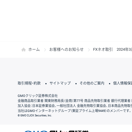
ホーム
お客様へのお知らせ
FXネオ取引 2024
取引規程・約款
サイトマップ
その他のご案内
個人情報保
GMOクリック証券株式会社
金融商品取引業者 関東財務局長（金商）第77号 商品先物取引業者 銀行代理業者 
加入協会：日本証券業協会、一般社団法人 金融先物取引業協会、日本商品先物取
当社はGMOインターネットグループ（東証プライム上場9449）のメンバーです。
© GMO CLICK Securities, Inc.