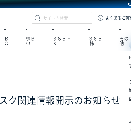
GMOクリック証券
よくある
ご質
Ｂ
株Ｂ
３６５Ｆ
３６５
その
Ｏ
Ｏ
Ｘ
株
他
h
のリスク関連情報開示のお知らせ
s