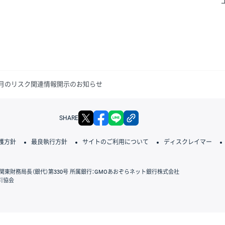
年3月のリスク関連情報開示のお知らせ
X
facebook
LINE
リンクをコピー
SHARE
護方針
最良執行方針
サイトのご利用について
ディスクレイマー
関東財務局長（銀代）第330号 所属銀行：GMOあおぞらネット銀行株式会社
引協会