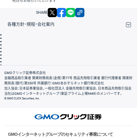
祝日もお取引いただけます
X
facebook
LINE
リンクをコピー
SHARE
各種方針・規程・会社案内
取引規程・約款
サイトマップ
その他のご案内
個人情報保護方針
最良執行方針
サイトのご利用について
ディスクレイマー
信託保全
リスク説明
会社案内
GMOクリック証券株式会社
金融商品取引業者 関東財務局長（金商）第77号 商品先物取引業者 銀行代理業者 関東財
務局長（銀代）第330号 所属銀行：GMOあおぞらネット銀行株式会社
加入協会：日本証券業協会、一般社団法人 金融先物取引業協会、日本商品先物取引協会
当社はGMOインターネットグループ（東証プライム上場9449）のメンバーです。
© GMO CLICK Securities, Inc.
GMOインターネットグループのセキュリティ事業について