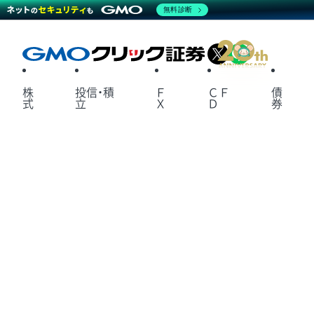
無料診断
X
LINE
株
投信・積
Ｆ
ＣＦ
債
式
立
Ｘ
Ｄ
券