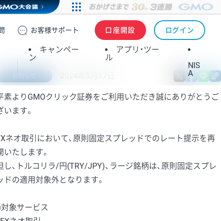
問
お客様
サポート
口座開設
ログイン
キャンペー
アプリ・ツー
ン
ル
NIS
A
2024年5月17日
X
fa
お知らせ
平素よりGMOクリック証券をご利用いただき誠にありがとうご
ざいます。
FXネオ取引において、原則固定スプレッドでのレート提示を再
開いたします。
但し、トルコリラ/円(TRY/JPY)、ラージ銘柄は、原則固定スプレ
ッドの適用対象外となります。
■対象サービス