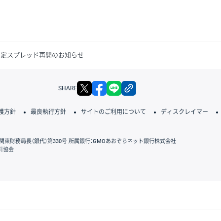
則固定スプレッド再開のお知らせ
X
facebook
LINE
リンクをコピー
SHARE
護方針
最良執行方針
サイトのご利用について
ディスクレイマー
関東財務局長（銀代）第330号 所属銀行：GMOあおぞらネット銀行株式会社
引協会
GMOクリック証券