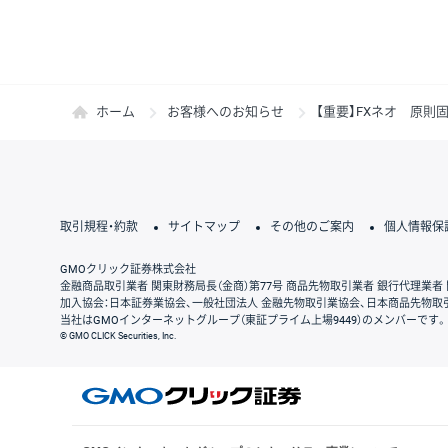
ホーム
お客様へのお知らせ
【重要】FXネオ 原
取引規程・約款
サイトマップ
その他のご案内
個人情報保
GMOクリック証券株式会社
金融商品取引業者 関東財務局長（金商）第77号 商品先物取引業者 銀行代理業者 
加入協会：日本証券業協会、一般社団法人 金融先物取引業協会、日本商品先物取
当社はGMOインターネットグループ（東証プライム上場9449）のメンバーです。
© GMO CLICK Securities, Inc.