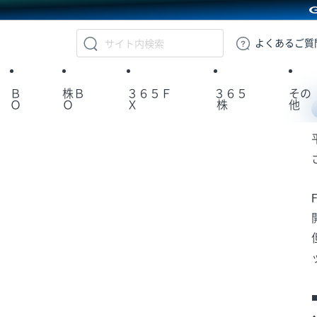
GMOクリック証券
よくある
ご質
Ｂ
株Ｂ
３６５Ｆ
３６５
その
Ｏ
Ｏ
Ｘ
株
他