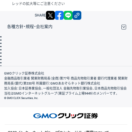
レッドの拡大等にご注意ください
X
facebook
LINE
リンクをコピー
SHARE
各種方針・規程・会社案内
取引規程・約款
サイトマップ
その他のご案内
個人情報保護方針
最良執行方針
サイトのご利用について
ディスクレイマー
信託保全
リスク説明
会社案内
GMOクリック証券株式会社
金融商品取引業者 関東財務局長（金商）第77号 商品先物取引業者 銀行代理業者 関東財
務局長（銀代）第330号 所属銀行：GMOあおぞらネット銀行株式会社
加入協会：日本証券業協会、一般社団法人 金融先物取引業協会、日本商品先物取引協会
当社はGMOインターネットグループ（東証プライム上場9449）のメンバーです。
© GMO CLICK Securities, Inc.