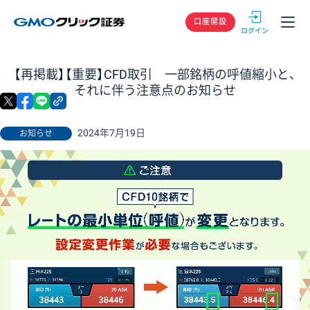
GMOクリック
口座開設
【再掲載】【重要】CFD取引 一部銘柄の呼値縮小と、
それに伴う注意点のお知らせ
X
facebook
LINE
リンクをコピー
2024年7月19日
お知らせ