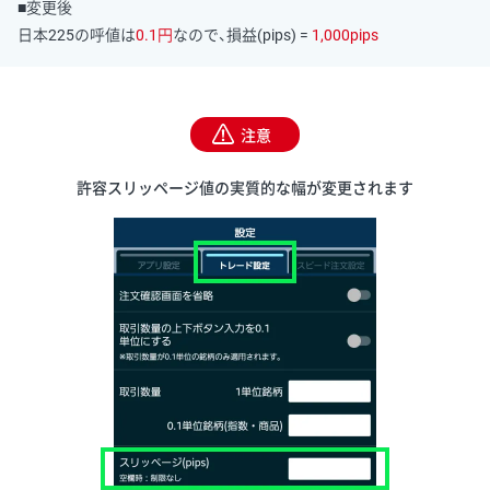
■変更後
日本225の呼値は
0.1円
なので、損益(pips) =
1,000pips
注意
許容スリッページ値の実質的な幅が変更されます