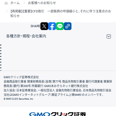
ホーム
お客様へのお知らせ
【再掲載】【重要】CFD取引 一部銘柄の呼値縮小と、それに伴う注意点のお
知らせ
X
facebook
LINE
リンクをコピー
SHARE
各種方針・規程・会社案内
取引規程・約款
サイトマップ
その他のご案内
個人情報保護方針
最良執行方針
サイトのご利用について
ディスクレイマー
信託保全
リスク説明
会社案内
GMOクリック証券株式会社
金融商品取引業者 関東財務局長（金商）第77号 商品先物取引業者 銀行代理業者 関東財
務局長（銀代）第330号 所属銀行：GMOあおぞらネット銀行株式会社
加入協会：日本証券業協会、一般社団法人 金融先物取引業協会、日本商品先物取引協会
当社はGMOインターネットグループ（東証プライム上場9449）のメンバーです。
© GMO CLICK Securities, Inc.