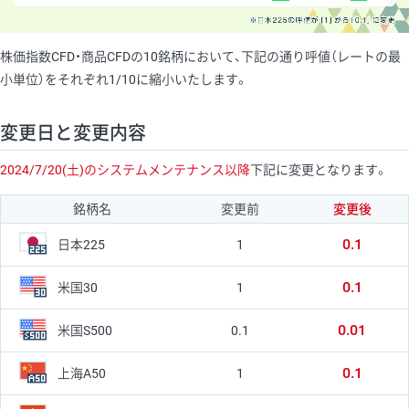
株価指数CFD・商品CFDの10銘柄において、下記の通り呼値（レートの最
小単位）をそれぞれ1/10に縮小いたします。
変更日と変更内容
2024/7/20(土)のシステムメンテナンス以降
下記に変更となります。
銘柄名
変更前
変更後
0.1
1
日本225
0.1
1
米国30
0.01
0.1
米国S500
0.1
1
上海A50