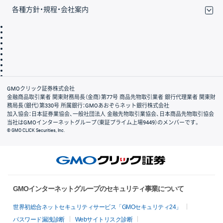
各種方針・規程・会社案内
取引規程・約款
サイトマップ
その他のご案内
個人情報保護方針
最良執行方針
サイトのご利用について
ディスクレイマー
信託保全
リスク説明
会社案内
GMOクリック証券株式会社
金融商品取引業者 関東財務局長（金商）第77号 商品先物取引業者 銀行代理業者 関東財
務局長（銀代）第330号 所属銀行：GMOあおぞらネット銀行株式会社
加入協会：日本証券業協会、一般社団法人 金融先物取引業協会、日本商品先物取引協会
当社はGMOインターネットグループ（東証プライム上場9449）のメンバーです。
© GMO CLICK Securities, Inc.
GMOインターネットグループのセキュリティ事業について
世界初総合ネットセキュリティサービス「GMOセキュリティ24」
パスワード漏洩診断
Webサイトリスク診断