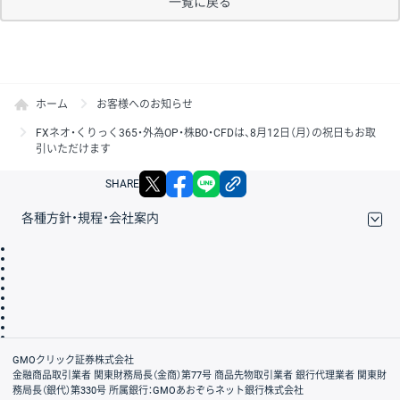
一覧に戻る
ホーム
お客様へのお知らせ
FXネオ・くりっく365・外為OP・株BO・CFDは、8月12日（月）の祝日もお取
引いただけます
X
facebook
LINE
リンクをコピー
SHARE
各種方針・規程・会社案内
取引規程・約款
サイトマップ
その他のご案内
個人情報保護方針
最良執行方針
サイトのご利用について
ディスクレイマー
信託保全
リスク説明
会社案内
GMOクリック証券株式会社
金融商品取引業者 関東財務局長（金商）第77号 商品先物取引業者 銀行代理業者 関東財
務局長（銀代）第330号 所属銀行：GMOあおぞらネット銀行株式会社