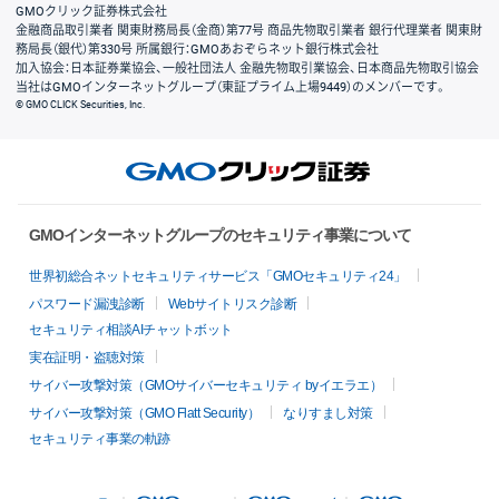
GMOクリック証券株式会社
金融商品取引業者 関東財務局長（金商）第77号 商品先物取引業者 銀行代理業者 関東財
務局長（銀代）第330号 所属銀行：GMOあおぞらネット銀行株式会社
加入協会：日本証券業協会、一般社団法人 金融先物取引業協会、日本商品先物取引協会
当社はGMOインターネットグループ（東証プライム上場9449）のメンバーです。
© GMO CLICK Securities, Inc.
GMOインターネットグループのセキュリティ事業について
世界初総合ネットセキュリティサービス「GMOセキュリティ24」
パスワード漏洩診断
Webサイトリスク診断
セキュリティ相談AIチャットボット
実在証明・盗聴対策
サイバー攻撃対策（GMOサイバーセキュリティ byイエラエ）
サイバー攻撃対策（GMO Flatt Security）
なりすまし対策
セキュリティ事業の軌跡