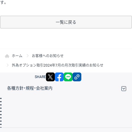
す。
一覧に戻る
ホーム
お客様へのお知らせ
外為オプション取引2024年7月の月次取引実績のお知らせ
X
facebook
LINE
リンクをコピー
SHARE
各種方針・規程・会社案内
取引規程・約款
サイトマップ
その他のご案内
個人情報保護方針
最良執行方針
サイトのご利用について
ディスクレイマー
信託保全
リスク説明
会社案内