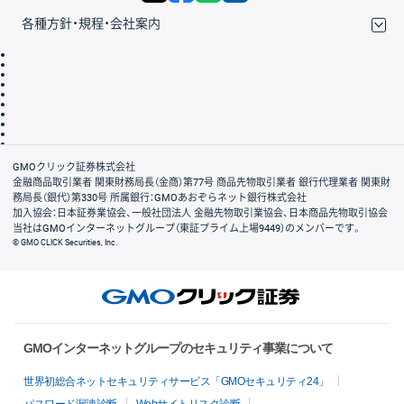
各種方針・規程・会社案内
取引規程・約款
サイトマップ
その他のご案内
個人情報保護方針
最良執行方針
サイトのご利用について
ディスクレイマー
信託保全
リスク説明
会社案内
GMOクリック証券株式会社
金融商品取引業者 関東財務局長（金商）第77号 商品先物取引業者 銀行代理業者 関東財
務局長（銀代）第330号 所属銀行：GMOあおぞらネット銀行株式会社
加入協会：日本証券業協会、一般社団法人 金融先物取引業協会、日本商品先物取引協会
当社はGMOインターネットグループ（東証プライム上場9449）のメンバーです。
© GMO CLICK Securities, Inc.
GMOインターネットグループのセキュリティ事業について
世界初総合ネットセキュリティサービス「GMOセキュリティ24」
パスワード漏洩診断
Webサイトリスク診断