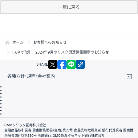
一覧に戻る
ホーム
お客様へのお知らせ
FXネオ取引 2024年9月のリスク関連情報開示のお知らせ
X
facebook
LINE
リンクをコピー
SHARE
各種方針・規程・会社案内
取引規程・約款
サイトマップ
その他のご案内
個人情報保護方針
最良執行方針
サイトのご利用について
ディスクレイマー
信託保全
リスク説明
会社案内
GMOクリック証券株式会社
金融商品取引業者 関東財務局長（金商）第77号 商品先物取引業者 銀行代理業者 関東財
務局長（銀代）第330号 所属銀行：GMOあおぞらネット銀行株式会社