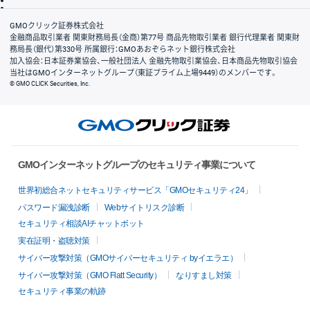
リスク説明
会社案内
GMOクリック証券株式会社
金融商品取引業者 関東財務局長（金商）第77号 商品先物取引業者 銀行代理業者 関東財
務局長（銀代）第330号 所属銀行：GMOあおぞらネット銀行株式会社
加入協会：日本証券業協会、一般社団法人 金融先物取引業協会、日本商品先物取引協会
当社はGMOインターネットグループ（東証プライム上場9449）のメンバーです。
© GMO CLICK Securities, Inc.
GMOインターネットグループのセキュリティ事業について
世界初総合ネットセキュリティサービス「GMOセキュリティ24」
パスワード漏洩診断
Webサイトリスク診断
セキュリティ相談AIチャットボット
実在証明・盗聴対策
サイバー攻撃対策（GMOサイバーセキュリティ byイエラエ）
サイバー攻撃対策（GMO Flatt Security）
なりすまし対策
セキュリティ事業の軌跡