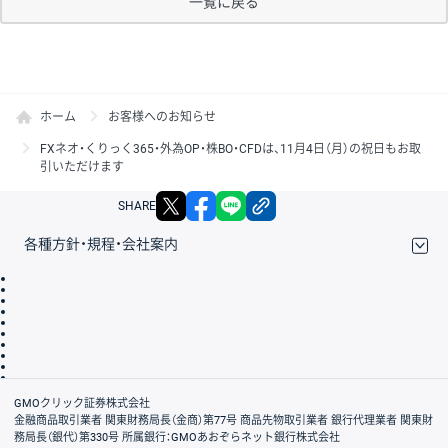
一覧に戻る
ホーム
お客様へのお知らせ
FXネオ・くりっく365・外為OP・株BO・CFDは、11月4日（月）の祝日もお取
引いただけます
X
facebook
LINE
リンクをコピー
SHARE
各種方針・規程・会社案内
取引規程・約款
サイトマップ
その他のご案内
個人情報保護方針
最良執行方針
サイトのご利用について
ディスクレイマー
信託保全
リスク説明
会社案内
GMOクリック証券株式会社
金融商品取引業者 関東財務局長（金商）第77号 商品先物取引業者 銀行代理業者 関東財
務局長（銀代）第330号 所属銀行：GMOあおぞらネット銀行株式会社