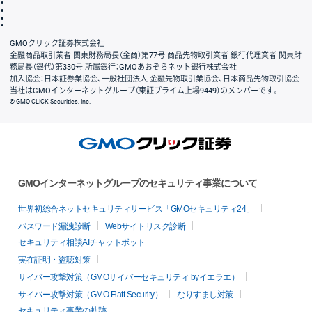
ディスクレイマー
信託保全
リスク説明
会社案内
GMOクリック証券株式会社
金融商品取引業者 関東財務局長（金商）第77号 商品先物取引業者 銀行代理業者 関東財
務局長（銀代）第330号 所属銀行：GMOあおぞらネット銀行株式会社
加入協会：日本証券業協会、一般社団法人 金融先物取引業協会、日本商品先物取引協会
当社はGMOインターネットグループ（東証プライム上場9449）のメンバーです。
© GMO CLICK Securities, Inc.
GMOインターネットグループのセキュリティ事業について
世界初総合ネットセキュリティサービス「GMOセキュリティ24」
パスワード漏洩診断
Webサイトリスク診断
セキュリティ相談AIチャットボット
実在証明・盗聴対策
サイバー攻撃対策（GMOサイバーセキュリティ byイエラエ）
サイバー攻撃対策（GMO Flatt Security）
なりすまし対策
セキュリティ事業の軌跡