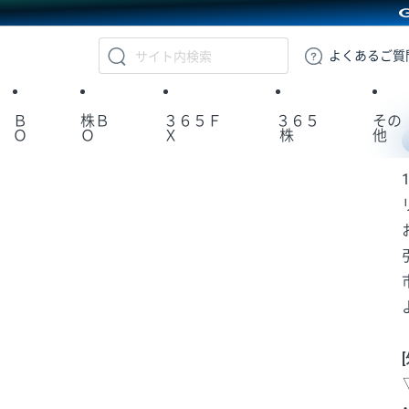
GMOクリック証券
よくある
ご質
Ｂ
株Ｂ
３６５Ｆ
３６５
その
Ｏ
Ｏ
Ｘ
株
他