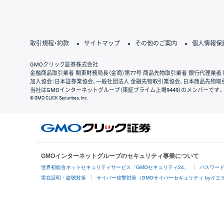
取引規程・約款
サイトマップ
その他のご案内
個人情報保
GMOクリック証券株式会社
金融商品取引業者 関東財務局長（金商）第77号 商品先物取引業者 銀行代理業者 
加入協会：日本証券業協会、一般社団法人 金融先物取引業協会、日本商品先物取
当社はGMOインターネットグループ（東証プライム上場9449）のメンバーです。
© GMO CLICK Securities, Inc.
GMOインターネットグループのセキュリティ事業について
世界初総合ネットセキュリティサービス「GMOセキュリティ24」
パスワー
実在証明・盗聴対策
サイバー攻撃対策（GMOサイバーセキュリティ byイエ