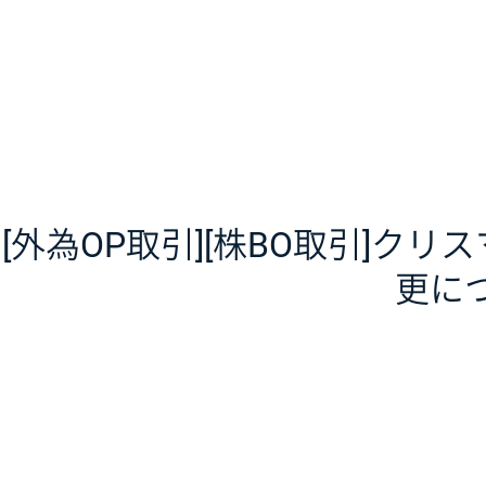
[外為OP取引][株BO取引]ク
更に