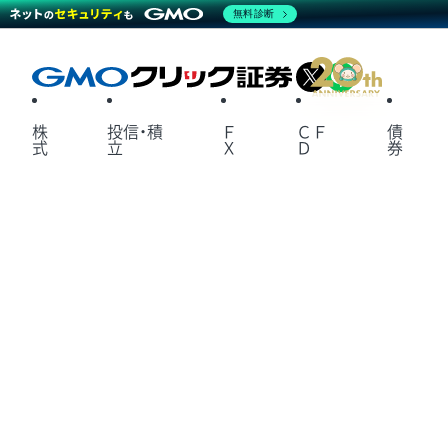
無料診断
X
LINE
株
投信・積
Ｆ
ＣＦ
債
式
立
Ｘ
Ｄ
券