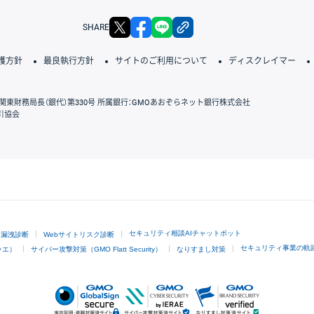
X
facebook
LINE
リンクをコピー
SHARE
護方針
最良執行方針
サイトのご利用について
ディスクレイマー
関東財務局長（銀代）第330号 所属銀行：GMOあおぞらネット銀行株式会社
引協会
GMOクリック証券
セキュリティ相談AIチャットボット
ド漏洩診断
Webサイトリスク診断
セキュリティ事業の軌
ラエ）
サイバー攻撃対策（GMO Flatt Security）
なりすまし対策