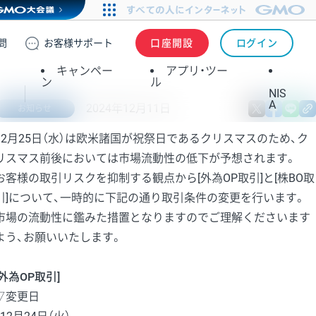
問
お客様
サポート
口座開設
ログイン
キャンペー
アプリ・ツー
ン
ル
NIS
A
2024年12月11日
X
fa
お知らせ
12月25日（水）は欧米諸国が祝祭日であるクリスマスのため、ク
リスマス前後においては市場流動性の低下が予想されます。
お客様の取引リスクを抑制する観点から[外為OP取引]と[株BO取
引]について、一時的に下記の通り取引条件の変更を行います。
市場の流動性に鑑みた措置となりますのでご理解くださいます
よう、お願いいたします。
[外為OP取引]
▽変更日