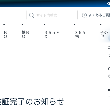
GMOクリック証券
よくある
ご質
Ｂ
株Ｂ
３６５Ｆ
３６５
その
Ｏ
Ｏ
Ｘ
株
他
動作検証完了のお知らせ