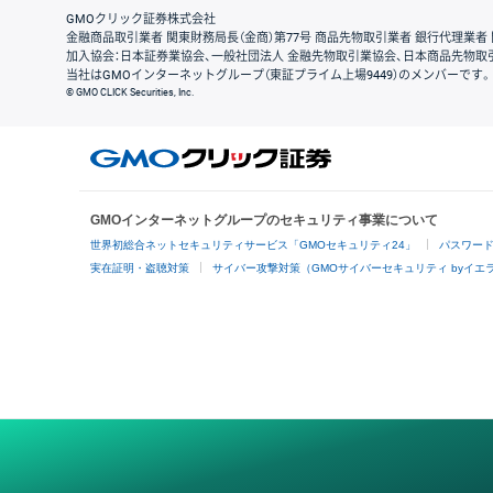
GMOクリック証券株式会社
金融商品取引業者 関東財務局長（金商）第77号 商品先物取引業者 銀行代理業者 
加入協会：日本証券業協会、一般社団法人 金融先物取引業協会、日本商品先物取
当社はGMOインターネットグループ（東証プライム上場9449）のメンバーです。
© GMO CLICK Securities, Inc.
GMOインターネットグループのセキュリティ事業について
世界初総合ネットセキュリティサービス「GMOセキュリティ24」
パスワー
実在証明・盗聴対策
サイバー攻撃対策（GMOサイバーセキュリティ byイエ