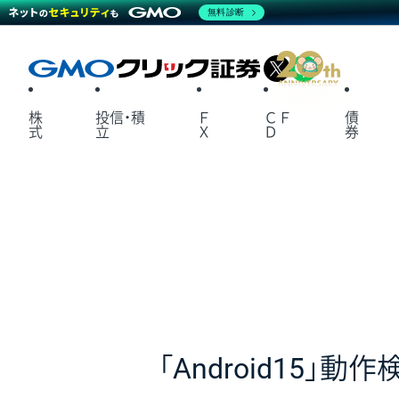
無料診断
X
LINE
株
投信・積
Ｆ
ＣＦ
債
式
立
Ｘ
Ｄ
券
「Android15」