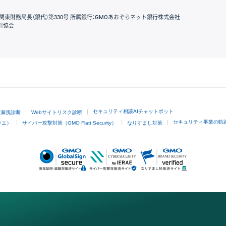
関東財務局長（銀代）第330号 所属銀行：GMOあおぞらネット銀行株式会社
引協会
GMOクリック証券
セキュリティ相談AIチャットボット
ド漏洩診断
Webサイトリスク診断
セキュリティ事業の軌
ラエ）
サイバー攻撃対策（GMO Flatt Security）
なりすまし対策