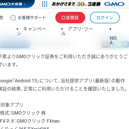
問
お客様
サポート
口座開設
ログイン
キャンペー
アプリ・ツー
ン
ル
NIS
A
2024年12月16日
X
fa
お知らせ
平素よりGMOクリック証券をご利用いただき誠にありがとうご
ざいます。
Google「Android 15」について、当社提供アプリ（最新版）の動作
検証の結果、正常にご利用いただけることを確認いたしました。
■対象アプリ
・株式：GMOクリック 株
・FXネオ：GMOクリック FXneo