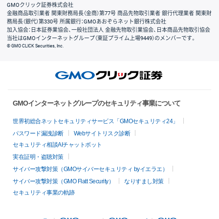
GMOクリック証券株式会社
金融商品取引業者 関東財務局長（金商）第77号 商品先物取引業者 銀行代理業者 関東財
務局長（銀代）第330号 所属銀行：GMOあおぞらネット銀行株式会社
加入協会：日本証券業協会、一般社団法人 金融先物取引業協会、日本商品先物取引協会
当社はGMOインターネットグループ（東証プライム上場9449）のメンバーです。
© GMO CLICK Securities, Inc.
GMOインターネットグループのセキュリティ事業について
世界初総合ネットセキュリティサービス「GMOセキュリティ24」
パスワード漏洩診断
Webサイトリスク診断
セキュリティ相談AIチャットボット
実在証明・盗聴対策
サイバー攻撃対策（GMOサイバーセキュリティ byイエラエ）
サイバー攻撃対策（GMO Flatt Security）
なりすまし対策
セキュリティ事業の軌跡