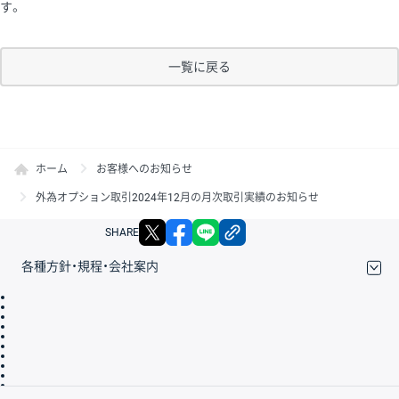
す。
一覧に戻る
ホーム
お客様へのお知らせ
外為オプション取引2024年12月の月次取引実績のお知らせ
X
facebook
LINE
リンクをコピー
SHARE
各種方針・規程・会社案内
取引規程・約款
サイトマップ
その他のご案内
個人情報保護方針
最良執行方針
サイトのご利用について
ディスクレイマー
信託保全
リスク説明
会社案内