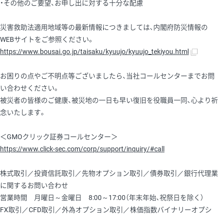
・その他のご要望、お申し出に対する十分な配慮
災害救助法適用地域等の最新情報につきましては、内閣府防災情報の
WEBサイトをご参照ください。
https://www.bousai.go.jp/taisaku/kyuujo/kyuujo_tekiyou.html
お困りの点やご不明点等ございましたら、当社コールセンターまでお問
い合わせください。
被災者の皆様のご健康、被災地の一日も早い復旧を役職員一同、心より祈
念いたします。
＜GMOクリック証券コールセンター＞
https://www.click-sec.com/corp/support/inquiry/#call
株式取引／投資信託取引／先物オプション取引／債券取引／銀行代理業
に関するお問い合わせ
営業時間 月曜日～金曜日 8:00～17:00（年末年始、祝祭日を除く）
FX取引／CFD取引／外為オプション取引／株価指数バイナリーオプシ