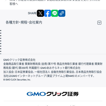
客様へ
X
facebook
LINE
リンクをコピー
SHARE
各種方針・規程・会社案内
取引規程・約款
サイトマップ
その他のご案内
個人情報保護方針
最良執行方針
サイトのご利用について
ディスクレイマー
信託保全
リスク説明
会社案内
GMOクリック証券株式会社
金融商品取引業者 関東財務局長（金商）第77号 商品先物取引業者 銀行代理業者 関東財
務局長（銀代）第330号 所属銀行：GMOあおぞらネット銀行株式会社
加入協会：日本証券業協会、一般社団法人 金融先物取引業協会、日本商品先物取引協会
当社はGMOインターネットグループ（東証プライム上場9449）のメンバーです。
© GMO CLICK Securities, Inc.