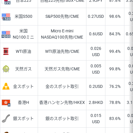
日本225
日経225先物/SGX・CME
2.9
JPY
87.8%
3.3
0.
米国S500
S&P500先物/CME
0.27
USD
98.6%
U
米国
Micro E-mini
0.6
USD
84.3%
0.6
NQ100ミニ
NASDAQ100先物/CME
0.026
0.
WTI原油
WTI原油先物/CME
99.4%
USD
U
0.005
0.
天然ガス
天然ガス先物/CME
99.8%
USD
U
0.
金スポット
金のスポット取引
0.2
USD
76.2%
U
香港H
香港ハンセン先物/HKEX
2.8
HKD
78.8%
3.1
0.015
0.
銀スポット
銀のスポット取引
83.6%
USD
U