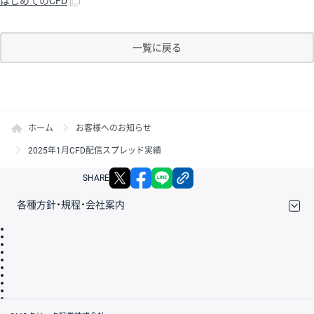
はじめてのCFD
一覧に戻る
ホーム
お客様へのお知らせ
2025年1月CFD配信スプレッド実績
X
facebook
LINE
リンクをコピー
SHARE
各種方針・規程・会社案内
取引規程・約款
サイトマップ
その他のご案内
個人情報保護方針
最良執行方針
サイトのご利用について
ディスクレイマー
信託保全
リスク説明
会社案内