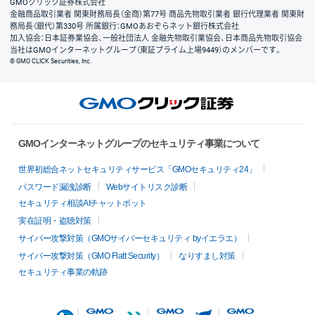
GMOクリック証券株式会社
金融商品取引業者 関東財務局長（金商）第77号 商品先物取引業者 銀行代理業者 関東財
務局長（銀代）第330号 所属銀行：GMOあおぞらネット銀行株式会社
加入協会：日本証券業協会、一般社団法人 金融先物取引業協会、日本商品先物取引協会
当社はGMOインターネットグループ（東証プライム上場9449）のメンバーです。
© GMO CLICK Securities, Inc.
GMOインターネットグループのセキュリティ事業について
世界初総合ネットセキュリティサービス「GMOセキュリティ24」
パスワード漏洩診断
Webサイトリスク診断
セキュリティ相談AIチャットボット
実在証明・盗聴対策
サイバー攻撃対策（GMOサイバーセキュリティ byイエラエ）
サイバー攻撃対策（GMO Flatt Security）
なりすまし対策
セキュリティ事業の軌跡