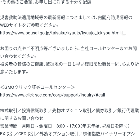
・その他のご要望、お申し出に対する十分な配慮
災害救助法適用地域等の最新情報につきましては、内閣府防災情報の
WEBサイトをご参照ください。
https://www.bousai.go.jp/taisaku/kyuujo/kyuujo_tekiyou.html
お困りの点やご不明点等ございましたら、当社コールセンターまでお問
い合わせください。
被災者の皆様のご健康、被災地の一日も早い復旧を役職員一同、心より祈
念いたします。
＜GMOクリック証券コールセンター＞
https://www.click-sec.com/corp/support/inquiry/#call
株式取引／投資信託取引／先物オプション取引／債券取引／銀行代理業
に関するお問い合わせ
営業時間 月曜日～金曜日 8:00～17:00（年末年始、祝祭日を除く）
FX取引／CFD取引／外為オプション取引／株価指数バイナリーオプシ