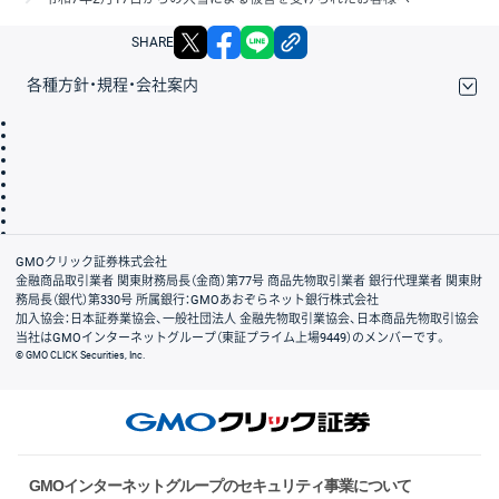
X
facebook
LINE
リンクをコピー
SHARE
各種方針・規程・会社案内
取引規程・約款
サイトマップ
その他のご案内
個人情報保護方針
最良執行方針
サイトのご利用について
ディスクレイマー
信託保全
リスク説明
会社案内
GMOクリック証券株式会社
金融商品取引業者 関東財務局長（金商）第77号 商品先物取引業者 銀行代理業者 関東財
務局長（銀代）第330号 所属銀行：GMOあおぞらネット銀行株式会社
加入協会：日本証券業協会、一般社団法人 金融先物取引業協会、日本商品先物取引協会
当社はGMOインターネットグループ（東証プライム上場9449）のメンバーです。
© GMO CLICK Securities, Inc.
GMOインターネットグループのセキュリティ事業について