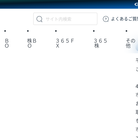
GMOクリック証券
よくある
ご質
Ｂ
株Ｂ
３６５Ｆ
３６５
その
Ｏ
Ｏ
Ｘ
株
他