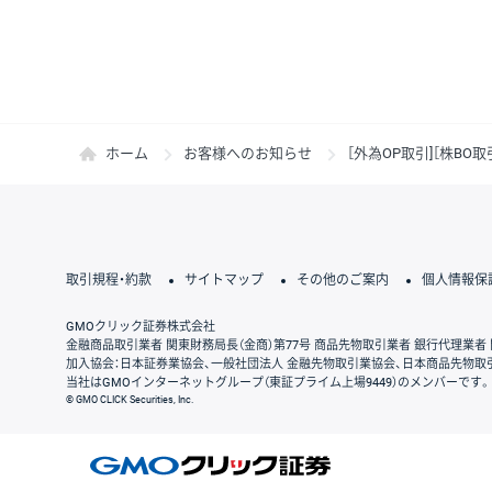
ホーム
お客様へのお知らせ
［外為OP取引]［株B
取引規程・約款
サイトマップ
その他のご案内
個人情報保
GMOクリック証券株式会社
金融商品取引業者 関東財務局長（金商）第77号 商品先物取引業者 銀行代理業者 
加入協会：日本証券業協会、一般社団法人 金融先物取引業協会、日本商品先物取
当社はGMOインターネットグループ（東証プライム上場9449）のメンバーです。
© GMO CLICK Securities, Inc.