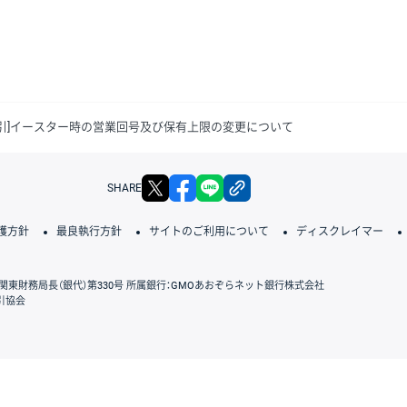
O取引]イースター時の営業回号及び保有上限の変更について
X
facebook
LINE
リンクをコピー
SHARE
護方針
最良執行方針
サイトのご利用について
ディスクレイマー
関東財務局長（銀代）第330号 所属銀行：GMOあおぞらネット銀行株式会社
引協会
GMOクリック証券