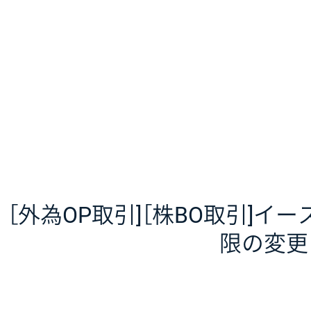
［外為OP取引]［株BO取引]
限の変更