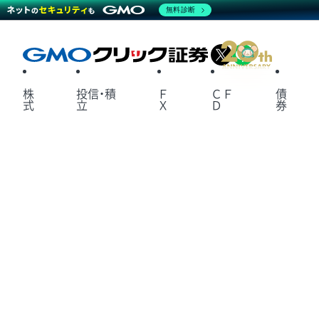
無料診断
X
LINE
株
投信・積
Ｆ
ＣＦ
債
式
立
Ｘ
Ｄ
券