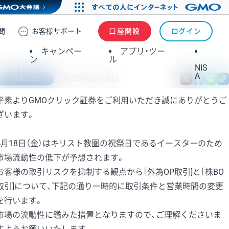
問
お客様
サポート
口座開設
ログイン
キャンペー
アプリ・ツー
ン
ル
NIS
A
2025年3月26日
X
fa
お知らせ
平素よりGMOクリック証券をご利用いただき誠にありがとうご
ざいます。
4月18日（金）はキリスト教圏の祝祭日であるイースターのため
市場流動性の低下が予想されます。
お客様の取引リスクを抑制する観点から［外為OP取引]と［株BO
取引]について、下記の通り一時的に取引条件と営業時間の変更
を行います。
市場の流動性に鑑みた措置となりますので、ご理解くださいま