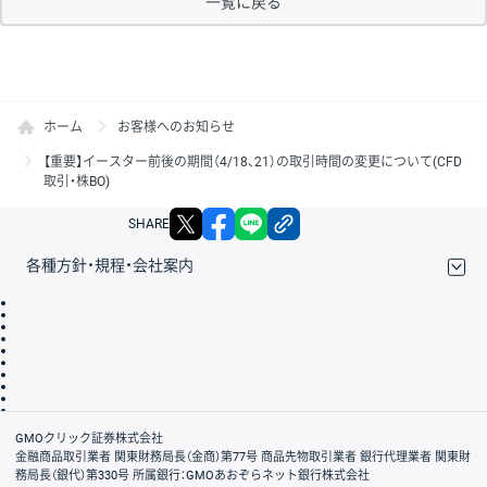
一覧に戻る
ホーム
お客様へのお知らせ
【重要】イースター前後の期間（4/18、21）の取引時間の変更について(CFD
取引・株BO)
X
facebook
LINE
リンクをコピー
SHARE
各種方針・規程・会社案内
取引規程・約款
サイトマップ
その他のご案内
個人情報保護方針
最良執行方針
サイトのご利用について
ディスクレイマー
信託保全
リスク説明
会社案内
GMOクリック証券株式会社
金融商品取引業者 関東財務局長（金商）第77号 商品先物取引業者 銀行代理業者 関東財
務局長（銀代）第330号 所属銀行：GMOあおぞらネット銀行株式会社