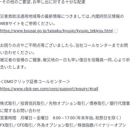
・その他のご要望、お申し出に対する十分な配慮
災害救助法適用地域等の最新情報につきましては、内閣府防災情報の
WEBサイトをご参照ください。
https://www.bousai.go.jp/taisaku/kyuujo/kyuujo_tekiyou.html
お困りの点やご不明点等ございましたら、当社コールセンターまでお問
い合わせください。
被災者の皆様のご健康、被災地の一日も早い復旧を役職員一同、心より祈
念いたします。
＜GMOクリック証券コールセンター＞
https://www.click-sec.com/corp/support/inquiry/#call
株式取引／投資信託取引／先物オプション取引／債券取引／銀行代理業
に関するお問い合わせ
営業時間 月曜日～金曜日 8:00～17:00（年末年始、祝祭日を除く）
FX取引／CFD取引／外為オプション取引／株価指数バイナリーオプシ