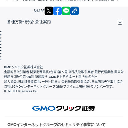
X
facebook
LINE
リンクをコピー
SHARE
各種方針・規程・会社案内
取引規程・約款
サイトマップ
その他のご案内
個人情報保護方針
最良執行方針
サイトのご利用について
ディスクレイマー
信託保全
リスク説明
会社案内
GMOクリック証券株式会社
金融商品取引業者 関東財務局長（金商）第77号 商品先物取引業者 銀行代理業者 関東財
務局長（銀代）第330号 所属銀行：GMOあおぞらネット銀行株式会社
加入協会：日本証券業協会、一般社団法人 金融先物取引業協会、日本商品先物取引協会
当社はGMOインターネットグループ（東証プライム上場9449）のメンバーです。
© GMO CLICK Securities, Inc.
GMOインターネットグループのセキュリティ事業について