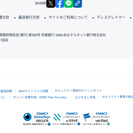
X
facebook
LINE
リンクをコピー
SHARE
護方針
最良執行方針
サイトのご利用について
ディスクレイマー
関東財務局長（銀代）第330号 所属銀行：GMOあおぞらネット銀行株式会社
引協会
GMOクリック証券
セキュリティ相談AIチャットボット
ド漏洩診断
Webサイトリスク診断
セキュリティ事業の軌
ラエ）
サイバー攻撃対策（GMO Flatt Security）
なりすまし対策