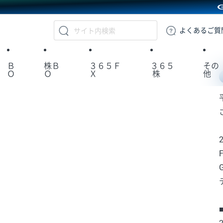
GMOクリック証券
よくある
ご質
Ｂ
株Ｂ
３６５Ｆ
３６５
その
Ｏ
Ｏ
Ｘ
株
他