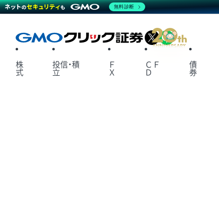
無料診断
X
LINE
株
投信・積
Ｆ
ＣＦ
債
式
立
Ｘ
Ｄ
券