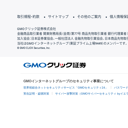
取引規程・約款
サイトマップ
その他のご案内
個人情報保
GMOクリック証券株式会社
金融商品取引業者 関東財務局長（金商）第77号 商品先物取引業者 銀行代理業者 
加入協会：日本証券業協会、一般社団法人 金融先物取引業協会、日本商品先物取
当社はGMOインターネットグループ（東証プライム上場9449）のメンバーです。
© GMO CLICK Securities, Inc.
GMOインターネットグループのセキュリティ事業について
世界初総合ネットセキュリティサービス「GMOセキュリティ24」
パスワー
実在証明・盗聴対策
サイバー攻撃対策（GMOサイバーセキュリティ byイエ