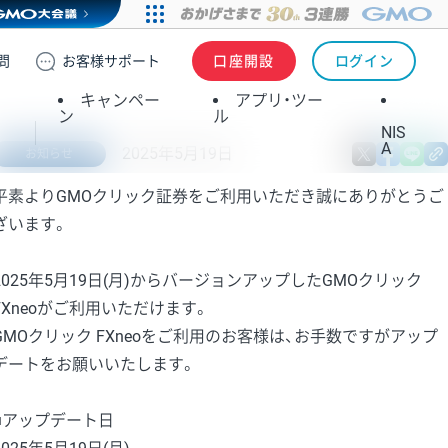
問
お客様
サポート
口座開設
ログイン
キャンペー
アプリ・ツー
ン
ル
NIS
A
2025年5月19日
X
fa
お知らせ
平素よりGMOクリック証券をご利用いただき誠にありがとうご
ざいます。
2025年5月19日(月)からバージョンアップしたGMOクリック
FXneoがご利用いただけます。
GMOクリック FXneoをご利用のお客様は、お手数ですがアップ
デートをお願いいたします。
■アップデート日