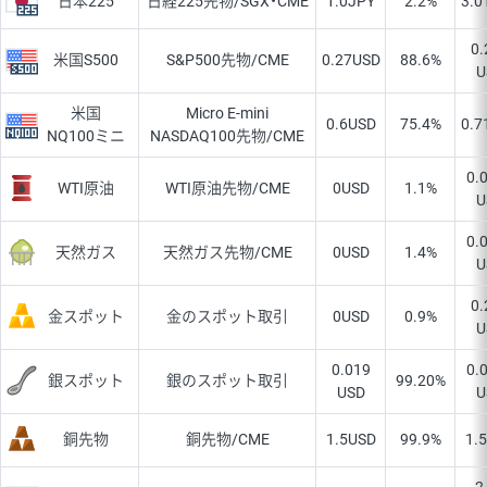
日本225
日経225先物/SGX・CME
1.0
JPY
2.2%
3.0
0.
米国S500
S&P500先物/CME
0.27
USD
88.6%
U
米国
Micro E-mini
0.6
USD
75.4%
0.7
NQ100ミニ
NASDAQ100先物/CME
0.
WTI原油
WTI原油先物/CME
0
USD
1.1%
U
0.
天然ガス
天然ガス先物/CME
0
USD
1.4%
U
0.
金スポット
金のスポット取引
0
USD
0.9%
U
0.019
0.
銀スポット
銀のスポット取引
99.20%
USD
U
銅先物
銅先物/CME
1.5
USD
99.9%
1.5