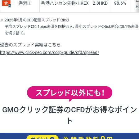
2
香港H
香港ハンセン先物/HKEX
2.8
HKD
98.6%
H
2025年5月のCFD配信スプレッド（tick）
平均スプレッドは0.1pips未満を四捨五入、最小スプレッドのtick割合は0.1％未満
を切り捨て。
過去のスプレッド実績はこちら
https://www.click-sec.com/corp/guide/cfd/spread/
GMOクリック証券のCFDがお得なポイン
ト