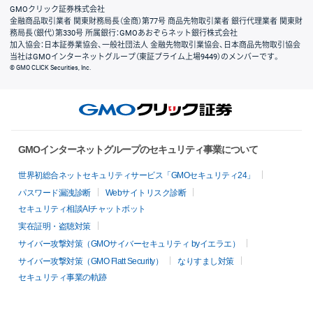
GMOクリック証券株式会社
金融商品取引業者 関東財務局長（金商）第77号 商品先物取引業者 銀行代理業者 関東財
務局長（銀代）第330号 所属銀行：GMOあおぞらネット銀行株式会社
加入協会：日本証券業協会、一般社団法人 金融先物取引業協会、日本商品先物取引協会
当社はGMOインターネットグループ（東証プライム上場9449）のメンバーです。
© GMO CLICK Securities, Inc.
GMOインターネットグループのセキュリティ事業について
世界初総合ネットセキュリティサービス「GMOセキュリティ24」
パスワード漏洩診断
Webサイトリスク診断
セキュリティ相談AIチャットボット
実在証明・盗聴対策
サイバー攻撃対策（GMOサイバーセキュリティ byイエラエ）
サイバー攻撃対策（GMO Flatt Security）
なりすまし対策
セキュリティ事業の軌跡