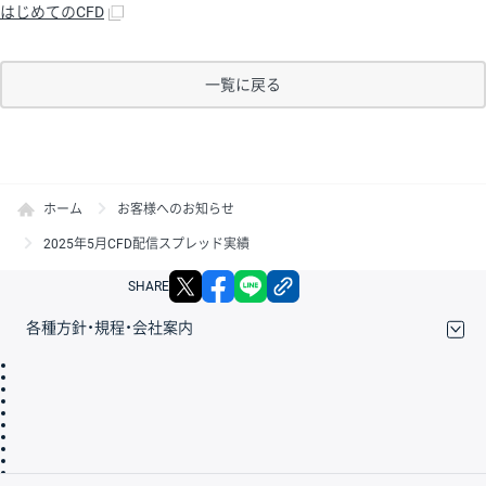
はじめてのCFD
一覧に戻る
ホーム
お客様へのお知らせ
2025年5月CFD配信スプレッド実績
X
facebook
LINE
リンクをコピー
SHARE
各種方針・規程・会社案内
取引規程・約款
サイトマップ
その他のご案内
個人情報保護方針
最良執行方針
サイトのご利用について
ディスクレイマー
信託保全
リスク説明
会社案内