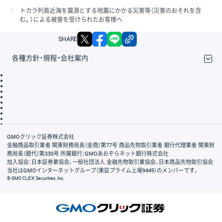
トカラ列島近海を震源とする地震にかかる災害等（災害のおそれを含
む。）による被害を受けられたお客様へ
X
facebook
LINE
リンクをコピー
SHARE
各種方針・規程・会社案内
取引規程・約款
サイトマップ
その他のご案内
個人情報保護方針
最良執行方針
サイトのご利用について
ディスクレイマー
信託保全
リスク説明
会社案内
GMOクリック証券株式会社
金融商品取引業者 関東財務局長（金商）第77号 商品先物取引業者 銀行代理業者 関東財
務局長（銀代）第330号 所属銀行：GMOあおぞらネット銀行株式会社
加入協会：日本証券業協会、一般社団法人 金融先物取引業協会、日本商品先物取引協会
当社はGMOインターネットグループ（東証プライム上場9449）のメンバーです。
© GMO CLICK Securities, Inc.