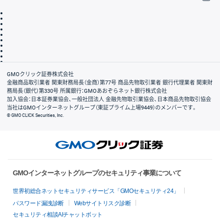
取引規程・約款
サイトマップ
その他のご案内
個人情報保護方針
最良執行方針
サイトのご利用について
ディスクレイマー
信託保全
リスク説明
会社案内
GMOクリック証券株式会社
金融商品取引業者 関東財務局長（金商）第77号 商品先物取引業者 銀行代理業者 関東財
務局長（銀代）第330号 所属銀行：GMOあおぞらネット銀行株式会社
加入協会：日本証券業協会、一般社団法人 金融先物取引業協会、日本商品先物取引協会
当社はGMOインターネットグループ（東証プライム上場9449）のメンバーです。
© GMO CLICK Securities, Inc.
GMOインターネットグループのセキュリティ事業について
世界初総合ネットセキュリティサービス「GMOセキュリティ24」
パスワード漏洩診断
Webサイトリスク診断
セキュリティ相談AIチャットボット