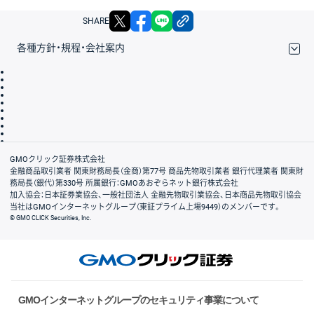
X
facebook
LINE
リンクをコピー
SHARE
各種方針・規程・会社案内
取引規程・約款
サイトマップ
その他のご案内
個人情報保護方針
最良執行方針
サイトのご利用について
ディスクレイマー
信託保全
リスク説明
会社案内
GMOクリック証券株式会社
金融商品取引業者 関東財務局長（金商）第77号 商品先物取引業者 銀行代理業者 関東財
務局長（銀代）第330号 所属銀行：GMOあおぞらネット銀行株式会社
加入協会：日本証券業協会、一般社団法人 金融先物取引業協会、日本商品先物取引協会
当社はGMOインターネットグループ（東証プライム上場9449）のメンバーです。
© GMO CLICK Securities, Inc.
GMOインターネットグループのセキュリティ事業について