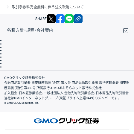
取引手数料完全無料に伴う注文取消について
X
facebook
LINE
リンクをコピー
SHARE
各種方針・規程・会社案内
取引規程・約款
サイトマップ
その他のご案内
個人情報保護方針
最良執行方針
サイトのご利用について
ディスクレイマー
信託保全
リスク説明
会社案内
GMOクリック証券株式会社
金融商品取引業者 関東財務局長（金商）第77号 商品先物取引業者 銀行代理業者 関東財
務局長（銀代）第330号 所属銀行：GMOあおぞらネット銀行株式会社
加入協会：日本証券業協会、一般社団法人 金融先物取引業協会、日本商品先物取引協会
当社はGMOインターネットグループ（東証プライム上場9449）のメンバーです。
© GMO CLICK Securities, Inc.