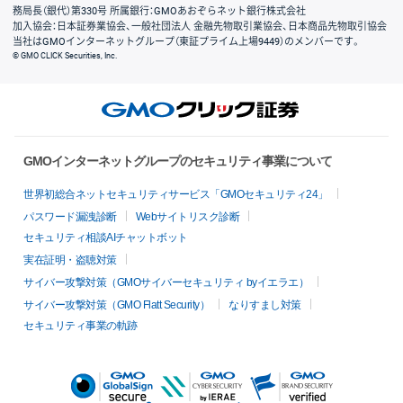
務局長（銀代）第330号 所属銀行：GMOあおぞらネット銀行株式会社
加入協会：日本証券業協会、一般社団法人 金融先物取引業協会、日本商品先物取引協会
当社はGMOインターネットグループ（東証プライム上場9449）のメンバーです。
© GMO CLICK Securities, Inc.
GMOインターネットグループのセキュリティ事業について
世界初総合ネットセキュリティサービス「GMOセキュリティ24」
パスワード漏洩診断
Webサイトリスク診断
セキュリティ相談AIチャットボット
実在証明・盗聴対策
サイバー攻撃対策（GMOサイバーセキュリティ byイエラエ）
サイバー攻撃対策（GMO Flatt Security）
なりすまし対策
セキュリティ事業の軌跡