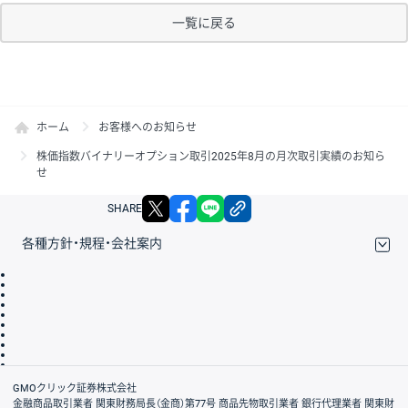
一覧に戻る
ホーム
お客様へのお知らせ
株価指数バイナリーオプション取引2025年8月の月次取引実績のお知ら
せ
X
facebook
LINE
リンクをコピー
SHARE
各種方針・規程・会社案内
取引規程・約款
サイトマップ
その他のご案内
個人情報保護方針
最良執行方針
サイトのご利用について
ディスクレイマー
信託保全
リスク説明
会社案内
GMOクリック証券株式会社
金融商品取引業者 関東財務局長（金商）第77号 商品先物取引業者 銀行代理業者 関東財