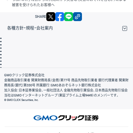
被害を受けられたお客様へ
X
facebook
LINE
リンクをコピー
SHARE
各種方針・規程・会社案内
取引規程・約款
サイトマップ
その他のご案内
個人情報保護方針
最良執行方針
サイトのご利用について
ディスクレイマー
信託保全
リスク説明
会社案内
GMOクリック証券株式会社
金融商品取引業者 関東財務局長（金商）第77号 商品先物取引業者 銀行代理業者 関東財
務局長（銀代）第330号 所属銀行：GMOあおぞらネット銀行株式会社
加入協会：日本証券業協会、一般社団法人 金融先物取引業協会、日本商品先物取引協会
当社はGMOインターネットグループ（東証プライム上場9449）のメンバーです。
© GMO CLICK Securities, Inc.