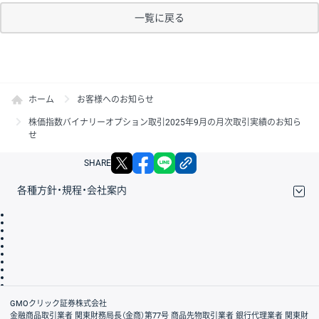
一覧に戻る
ホーム
お客様へのお知らせ
株価指数バイナリーオプション取引2025年9月の月次取引実績のお知ら
せ
X
facebook
LINE
リンクをコピー
SHARE
各種方針・規程・会社案内
取引規程・約款
サイトマップ
その他のご案内
個人情報保護方針
最良執行方針
サイトのご利用について
ディスクレイマー
信託保全
リスク説明
会社案内
GMOクリック証券株式会社
金融商品取引業者 関東財務局長（金商）第77号 商品先物取引業者 銀行代理業者 関東財