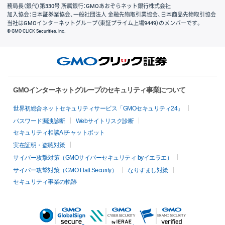
務局長（銀代）第330号 所属銀行：GMOあおぞらネット銀行株式会社
加入協会：日本証券業協会、一般社団法人 金融先物取引業協会、日本商品先物取引協会
当社はGMOインターネットグループ（東証プライム上場9449）のメンバーです。
© GMO CLICK Securities, Inc.
GMOインターネットグループのセキュリティ事業について
世界初総合ネットセキュリティサービス「GMOセキュリティ24」
パスワード漏洩診断
Webサイトリスク診断
セキュリティ相談AIチャットボット
実在証明・盗聴対策
サイバー攻撃対策（GMOサイバーセキュリティ byイエラエ）
サイバー攻撃対策（GMO Flatt Security）
なりすまし対策
セキュリティ事業の軌跡