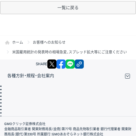
一覧に戻る
ホーム
お客様へのお知らせ
米国雇用統計の発表時の相場急変、スプレッド拡大等にご注意ください
X
facebook
LINE
リンクをコピー
SHARE
各種方針・規程・会社案内
取引規程・約款
サイトマップ
その他のご案内
個人情報保護方針
最良執行方針
サイトのご利用について
ディスクレイマー
信託保全
リスク説明
会社案内
GMOクリック証券株式会社
金融商品取引業者 関東財務局長（金商）第77号 商品先物取引業者 銀行代理業者 関東財
務局長（銀代）第330号 所属銀行：GMOあおぞらネット銀行株式会社