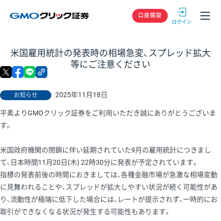
GMOクリック
口座開設
米国雇用統計の発表時の相場急変、スプレッド拡大
等にご注意ください
X
facebook
LINE
リンクをコピー
2025年11月18日
お知らせ
平素よりGMOクリック証券をご利用いただき誠にありがとうございま
す。
米国政府機関の閉鎖に伴い延期されていた9月の雇用統計につきまし
て、日本時間11月20日(木) 22時30分に発表が予定されています。
指標の発表前後の時間におきましては、各種金融市場が急激な相場変動
に見舞われることや、スプレッドが拡大しやすい状況が続く可能性があ
り、流動性が極端に低下した場合には、レートが提示されず、一時的にお
取引ができなくなる状況が発生する可能性もあります。