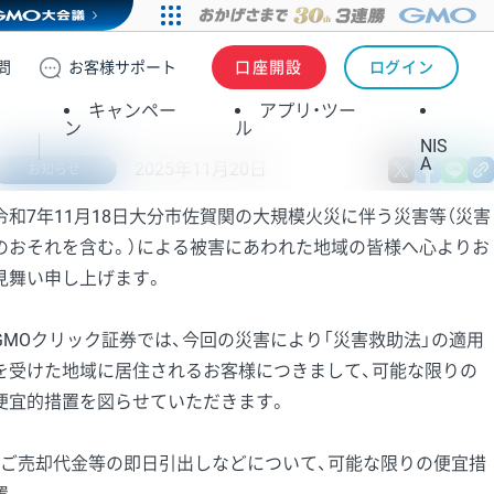
問
お客様
サポート
口座開設
ログイン
キャンペー
アプリ・ツー
ン
ル
NIS
A
2025年11月20日
X
fa
お知らせ
令和7年11月18日大分市佐賀関の大規模火災に伴う災害等（災害
のおそれを含む。）による被害にあわれた地域の皆様へ心よりお
見舞い申し上げます。
GMOクリック証券では、今回の災害により「災害救助法」の適用
を受けた地域に居住されるお客様につきまして、可能な限りの
便宜的措置を図らせていただきます。
・ご売却代金等の即日引出しなどについて、可能な限りの便宜措