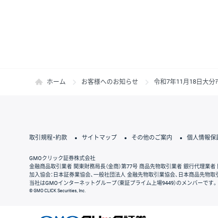
ホーム
お客様へのお知らせ
令和7年11月18日
取引規程・約款
サイトマップ
その他のご案内
個人情報保
GMOクリック証券株式会社
金融商品取引業者 関東財務局長（金商）第77号 商品先物取引業者 銀行代理業者 
加入協会：日本証券業協会、一般社団法人 金融先物取引業協会、日本商品先物取
当社はGMOインターネットグループ（東証プライム上場9449）のメンバーです。
© GMO CLICK Securities, Inc.