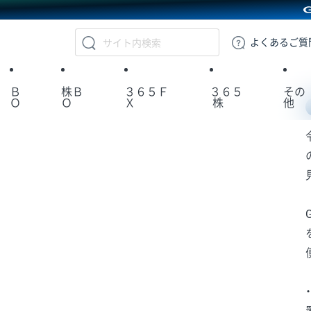
GMOクリック証券
よくある
ご質
Ｂ
株Ｂ
３６５Ｆ
３６５
その
Ｏ
Ｏ
Ｘ
株
他