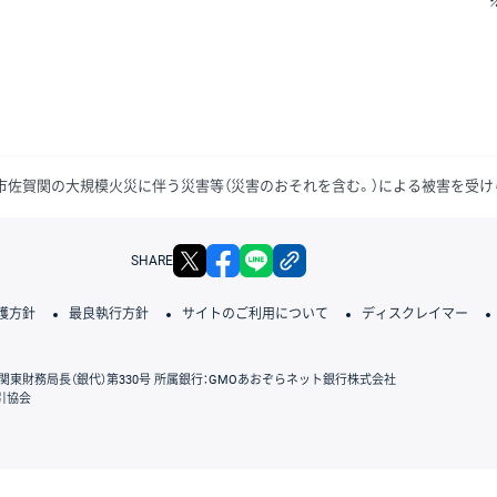
大分市佐賀関の大規模火災に伴う災害等（災害のおそれを含む。）による被害を受
X
facebook
LINE
リンクをコピー
SHARE
護方針
最良執行方針
サイトのご利用について
ディスクレイマー
関東財務局長（銀代）第330号 所属銀行：GMOあおぞらネット銀行株式会社
引協会