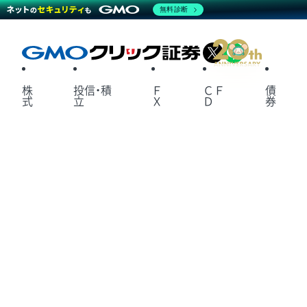
無料診断
X
LINE
株
投信・積
Ｆ
ＣＦ
債
式
立
Ｘ
Ｄ
券