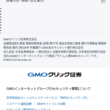
各種方針・規程・会社案内
取引規程・約款
サイトマップ
その他のご案内
個人情報保護方針
最良執行方針
サイトのご利用について
ディスクレイマー
信託保全
リスク説明
会社案内
GMOクリック証券株式会社
金融商品取引業者 関東財務局長（金商）第77号 商品先物取引業者 銀行代理業者 関東財
務局長（銀代）第330号 所属銀行：GMOあおぞらネット銀行株式会社
加入協会：日本証券業協会、一般社団法人 金融先物取引業協会、日本商品先物取引協会
当社はGMOインターネットグループ（東証プライム上場9449）のメンバーです。
© GMO CLICK Securities, Inc.
GMOインターネットグループのセキュリティ事業について
世界初総合ネットセキュリティサービス「GMOセキュリティ24」
パスワード漏洩診断
Webサイトリスク診断
セキュリティ相談AIチャットボット