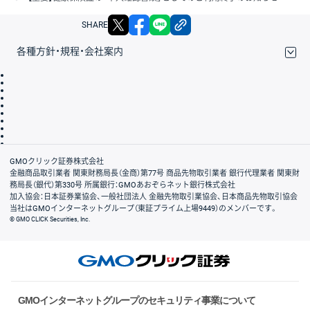
X
facebook
LINE
リンクをコピー
SHARE
各種方針・規程・会社案内
取引規程・約款
サイトマップ
その他のご案内
個人情報保護方針
最良執行方針
サイトのご利用について
ディスクレイマー
信託保全
リスク説明
会社案内
GMOクリック証券株式会社
金融商品取引業者 関東財務局長（金商）第77号 商品先物取引業者 銀行代理業者 関東財
務局長（銀代）第330号 所属銀行：GMOあおぞらネット銀行株式会社
加入協会：日本証券業協会、一般社団法人 金融先物取引業協会、日本商品先物取引協会
当社はGMOインターネットグループ（東証プライム上場9449）のメンバーです。
© GMO CLICK Securities, Inc.
GMOインターネットグループのセキュリティ事業について