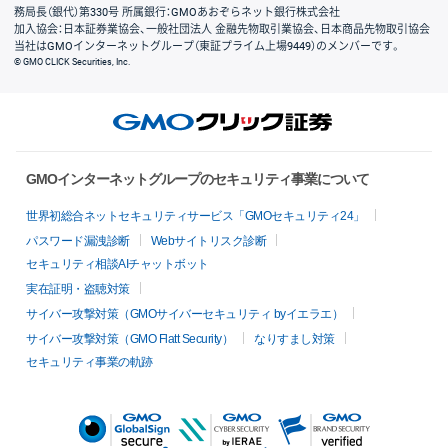
務局長（銀代）第330号 所属銀行：GMOあおぞらネット銀行株式会社
加入協会：日本証券業協会、一般社団法人 金融先物取引業協会、日本商品先物取引協会
当社はGMOインターネットグループ（東証プライム上場9449）のメンバーです。
© GMO CLICK Securities, Inc.
GMOインターネットグループのセキュリティ事業について
世界初総合ネットセキュリティサービス「GMOセキュリティ24」
パスワード漏洩診断
Webサイトリスク診断
セキュリティ相談AIチャットボット
実在証明・盗聴対策
サイバー攻撃対策（GMOサイバーセキュリティ byイエラエ）
サイバー攻撃対策（GMO Flatt Security）
なりすまし対策
セキュリティ事業の軌跡