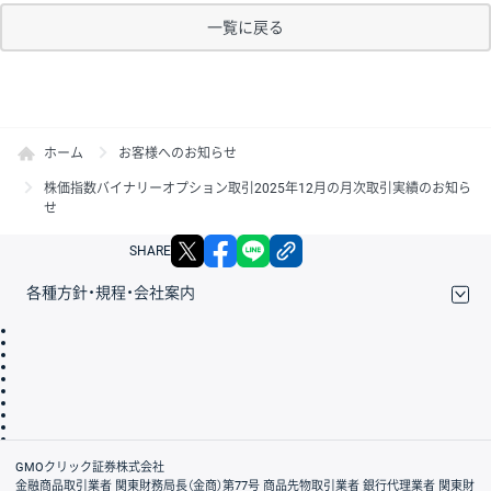
一覧に戻る
ホーム
お客様へのお知らせ
株価指数バイナリーオプション取引2025年12月の月次取引実績のお知ら
せ
X
facebook
LINE
リンクをコピー
SHARE
各種方針・規程・会社案内
取引規程・約款
サイトマップ
その他のご案内
個人情報保護方針
最良執行方針
サイトのご利用について
ディスクレイマー
信託保全
リスク説明
会社案内
GMOクリック証券株式会社
金融商品取引業者 関東財務局長（金商）第77号 商品先物取引業者 銀行代理業者 関東財