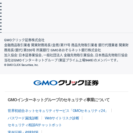
取引規程・約款
サイトマップ
その他のご案内
個人情報保護方針
最良執行方針
サイトのご利用について
ディスクレイマー
信託保全
リスク説明
会社案内
GMOクリック証券株式会社
金融商品取引業者 関東財務局長（金商）第77号 商品先物取引業者 銀行代理業者 関東財
務局長（銀代）第330号 所属銀行：GMOあおぞらネット銀行株式会社
加入協会：日本証券業協会、一般社団法人 金融先物取引業協会、日本商品先物取引協会
当社はGMOインターネットグループ（東証プライム上場9449）のメンバーです。
© GMO CLICK Securities, Inc.
GMOインターネットグループのセキュリティ事業について
世界初総合ネットセキュリティサービス「GMOセキュリティ24」
パスワード漏洩診断
Webサイトリスク診断
セキュリティ相談AIチャットボット
実在証明・盗聴対策