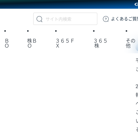
GMOクリック証券
よくある
ご質
Ｂ
株Ｂ
３６５Ｆ
３６５
その
Ｏ
Ｏ
Ｘ
株
他