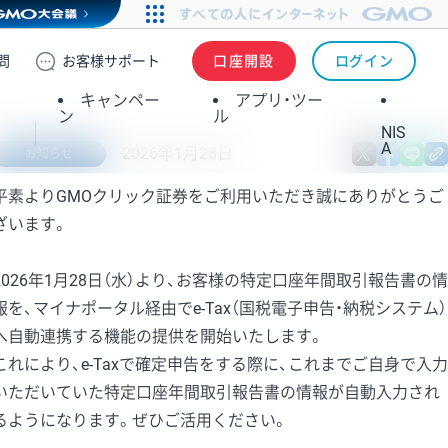
問
お客様
サポート
口座開設
ログイン
キャンペー
アプリ・ツー
ン
ル
NIS
A
2026年1月28日
X
fa
お知らせ
平素よりGMOクリック証券をご利用いただき誠にありがとうご
ざいます。
2026年1月28日（水）より、お客様の特定口座年間取引報告書の情
報を、マイナポータル経由でe-Tax（国税電子申告・納税システム）
へ自動連携する機能の提供を開始いたします。
これにより、e-Taxで確定申告をする際に、これまでご自身で入力
いただいていた特定口座年間取引報告書の情報が自動入力され
るようになります。ぜひご活用ください。