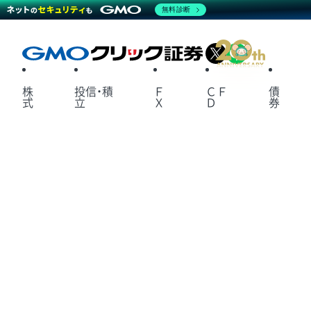
無料診断
X
LINE
株
投信・積
Ｆ
ＣＦ
債
式
立
Ｘ
Ｄ
券