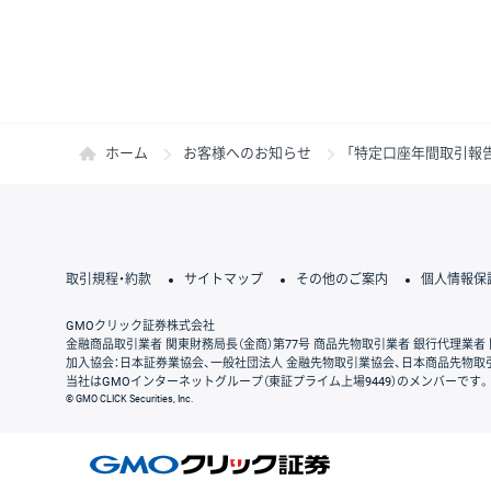
ホーム
お客様へのお知らせ
「特定口座年間取引報
取引規程・約款
サイトマップ
その他のご案内
個人情報保
GMOクリック証券株式会社
金融商品取引業者 関東財務局長（金商）第77号 商品先物取引業者 銀行代理業者 
加入協会：日本証券業協会、一般社団法人 金融先物取引業協会、日本商品先物取
当社はGMOインターネットグループ（東証プライム上場9449）のメンバーです。
© GMO CLICK Securities, Inc.