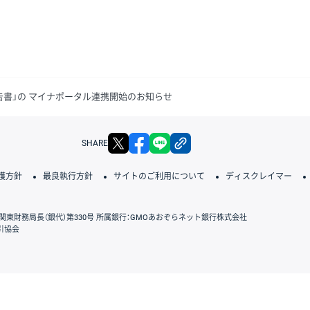
告書」の マイナポータル連携開始のお知らせ
X
facebook
LINE
リンクをコピー
SHARE
護方針
最良執行方針
サイトのご利用について
ディスクレイマー
関東財務局長（銀代）第330号 所属銀行：GMOあおぞらネット銀行株式会社
引協会
GMOクリック証券