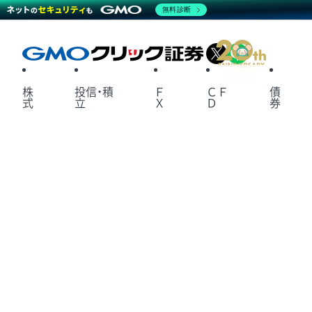
無料診断
X
LINE
株
投信・積
Ｆ
ＣＦ
債
式
立
Ｘ
Ｄ
券