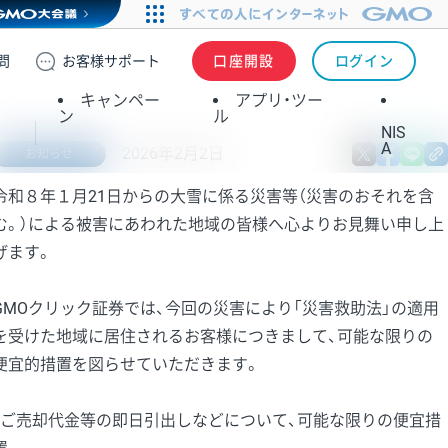
問
お客様
サポート
口座開設
ログイン
キャンペー
アプリ・ツー
ン
ル
NIS
A
2026年2月2日
X
fa
お知らせ
令和８年１月21日からの大雪に係る災害等（災害のおそれを含
む。）による被害にあわれた地域の皆様へ心よりお見舞い申し上
げます。
GMOクリック証券では、今回の災害により「災害救助法」の適用
を受けた地域に居住されるお客様につきまして、可能な限りの
便宜的措置を図らせていただきます。
・ご売却代金等の即日引出しなどについて、可能な限りの便宜措