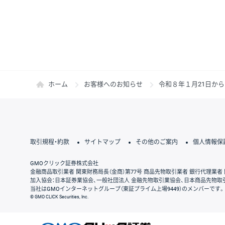
ホーム
お客様へのお知らせ
令和８年１月21日か
取引規程・約款
サイトマップ
その他のご案内
個人情報保
GMOクリック証券株式会社
金融商品取引業者 関東財務局長（金商）第77号 商品先物取引業者 銀行代理業者 
加入協会：日本証券業協会、一般社団法人 金融先物取引業協会、日本商品先物取
当社はGMOインターネットグループ（東証プライム上場9449）のメンバーです。
© GMO CLICK Securities, Inc.