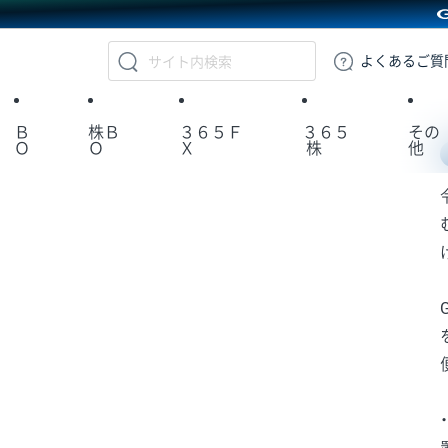
GMOクリック証券
よくある
ご質
Ｂ
株Ｂ
３６５Ｆ
３６５
その
Ｏ
Ｏ
Ｘ
株
他