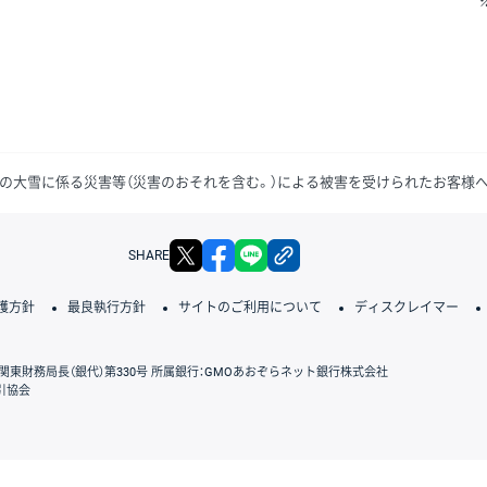
らの大雪に係る災害等（災害のおそれを含む。）による被害を受けられたお客様
X
facebook
LINE
リンクをコピー
SHARE
護方針
最良執行方針
サイトのご利用について
ディスクレイマー
関東財務局長（銀代）第330号 所属銀行：GMOあおぞらネット銀行株式会社
引協会